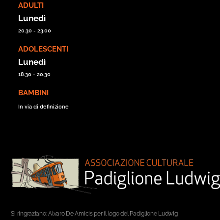
ADULTI
Lunedì
20.30 - 23.00
ADOLESCENTI
Lunedì
18.30 - 20.30
BAMBINI
In via di definizione
Si ringraziano: Alvaro De Amicis per il logo del Padiglione Ludwig