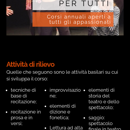
PER TUTTI
Corsi annuali aperti a
tutti gli appassionati
Attività di rilievo
Quelle che seguono sono le attività basilari su cui
si sviluppa il corso:
tecniche di
improvvisazio
elementi di
base di
ne;
storia del
recitazione;
teatro e dello
elementi di
spettacolo;
recitazione in
dizione e
prosa e in
fonetica;
saggio:
versi;
spettacolo
Lettura ad alta
finale in teatro.