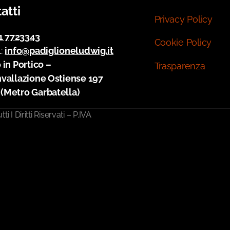
atti
Privacy Policy
1 7723343
Cookie Policy
l:
info@padiglioneludwig.it
 in Portico –
Trasparenza
nvallazione Ostiense 197
(Metro Garbatella)
I Diritti Riservati – P.IVA