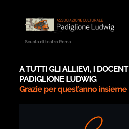
Padiglione
Scuola di teatro Roma
Ludwig
A TUTTI GLI ALLIEVI, I DOCEN
PADIGLIONE LUDWIG
Grazie per quest’anno insieme