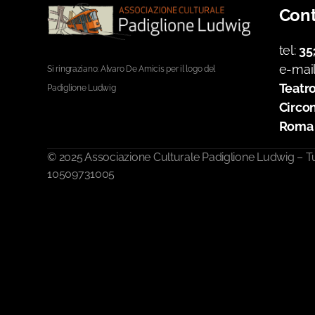
Cont
tel:
35
e-mai
Si ringraziano: Alvaro De Amicis per il logo del
Teatro
Padiglione Ludwig
Circo
Roma 
© 2025 Associazione Culturale Padiglione Ludwig – Tutti 
10509731005