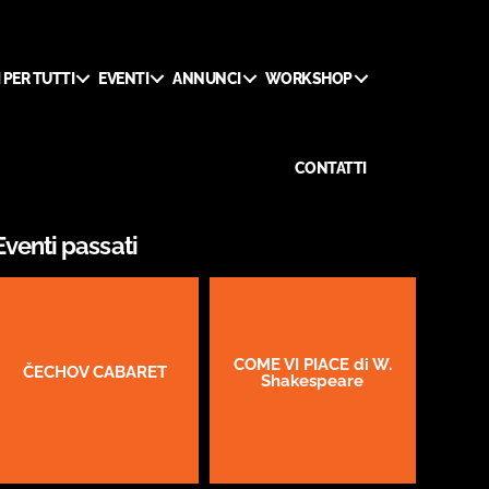
 PER TUTTI
EVENTI
ANNUNCI
WORKSHOP
CONTATTI
Eventi passati
COME VI PIACE di W.
ČECHOV CABARET
Shakespeare