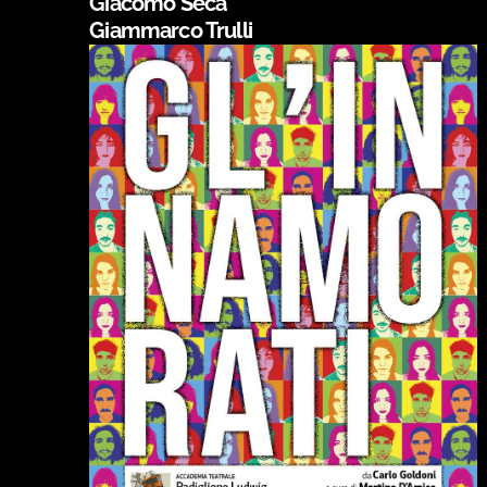
Giacomo Seca
Giammarco Trulli