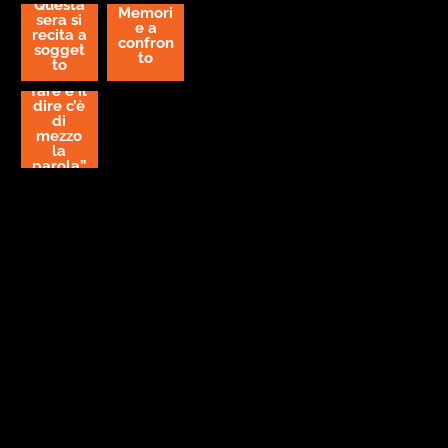
Questa
Memori
sera si
e a
recita a
confron
sogget
to
to
“Tra il
fare e il
dire c’è
di
mezzo
la
parola”