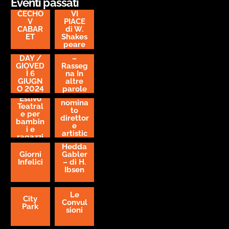
Eventi passati
COME
ČECHO
VI
V
PIACE
CABAR
di W.
ET
Shakes
Venerdì
peare
17
OPEN
KRUM
febbrai
DAY /
–
o,
GIOVED
Rasseg
Robert
Ì 6
na In
o
GIUGN
altre
Valerio
O 2024
parole
Centro
è stato
Estivo
nomina
Teatral
to
e per
direttor
bambin
e
i e
artistic
ragazzi
o prosa
Hedda
del
Giorni
Gabler
Teatro
Infelici
– di H.
Nuovo
Ibsen
Giovan
ni da
Udine
Le
City
Convul
Park
sioni