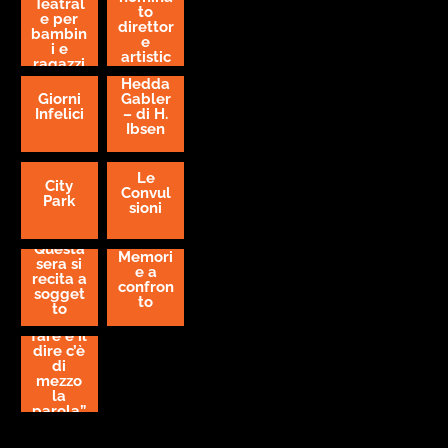
Teatral
to
e per
direttor
bambin
e
i e
artistic
ragazzi
o prosa
Hedda
del
Giorni
Gabler
Teatro
Infelici
– di H.
Nuovo
Ibsen
Giovan
ni da
Udine
Le
City
Convul
Park
sioni
Questa
Memori
sera si
e a
recita a
confron
sogget
to
to
“Tra il
fare e il
dire c’è
di
mezzo
la
parola”