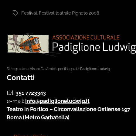
Festival
,
Festival teatrale Pigneto 2008
Tag
Si ringraziano: Alvaro De Amicis per il logo del Padiglione Ludwig
Contatti
tel:
351 7723343
e-mail:
info@padiglioneludwig.it
Teatro in Portico – Circonvallazione Ostiense 197
Roma (Metro Garbatella)